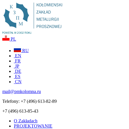
PL
RU
EN
FR
JP
DE
ES
CN
mail@pmkolomna.ru
Telefony:
+7 (496) 613-82-89
+7 (496) 613-85-43
O Zakładach
PROJEKTOWANIE