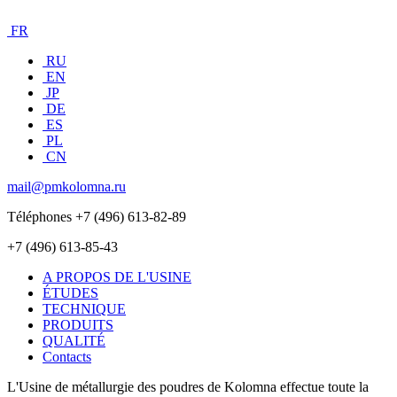
FR
RU
EN
JP
DE
ES
PL
CN
mail@pmkolomna.ru
Téléphones
+7 (496) 613-82-89
+7 (496) 613-85-43
A PROPOS DE L'USINE
ÉTUDES
TECHNIQUE
PRODUITS
QUALITÉ
Contacts
L'Usine de métallurgie des poudres de Kolomna effectue toute la